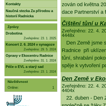
zo­ván od květ­na 20
Kontakty
Naučná stezka Za přírodou a
da­ce Part­ner­ství a f
historií Radnicka
Čištění tůní u 
Zprávy
Zveřejněno: 22. 4. 2
Drobotina
4448x
Zveřejněno: 23. 1. 2025
Den Ze­mě jsme si
Koncert 2. 6. 2024 v synagoze
Rad­ni­ce při uklí­ze­n
Zveřejněno: 29. 5. 2024
Opravy v Ekocentru Radnice
tů­ní, shra­bá­ní po­ko
Zveřejněno: 31. 1. 2024
spě­je k vy­tvo­ře­ní p
Péče o EVL a starý sad
Zveřejněno: 23. 1. 2024
Den Země v Eko
Návštěvnost
Zveřejněno: 22. 4. 2
Online:
1
4404x
22. du­ben - Den Ze
spo­leč­ně se žá­ky 