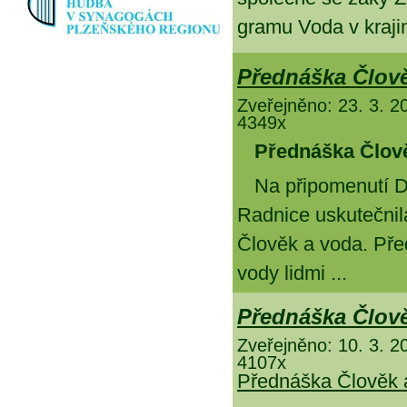
gra­mu Vo­da v kra­ji­
Přednáška Člov
Zveřejněno: 23. 3. 2
4349x
Před­náš­ka
Člo­v
Na při­po­me­nu­tí
Rad­ni­ce usku­teč­ni
Člo­věk a vo­da. Před­
vo­dy lid­mi ...
Přednáška Člov
Zveřejněno: 10. 3. 2
4107x
Přednáška Člověk