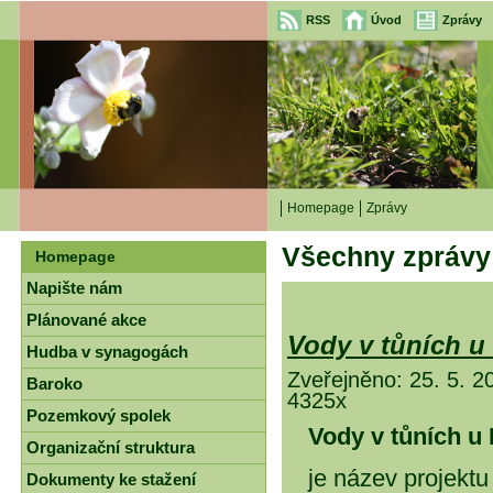
RSS
Úvod
Zprávy
Homepage
Zprávy
Všechny zprávy
Homepage
Napište nám
Plánované akce
Vody v tůních 
Hudba v synagogách
Zveřejněno: 25. 5. 2
Baroko
4325x
Pozemkový spolek
Vo­dy v tů­ních u
Organizační struktura
je ná­zev pro­jek­t
Dokumenty ke stažení