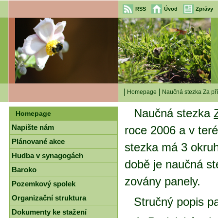
RSS
Úvod
Zprávy
Homepage
Naučná stezka Za pří
Na­uč­ná stez­ka
Z
Homepage
Napište nám
ro­ce 2006 a v te­ré­
Plánované akce
stez­ka má 3 okru­h
Hudba v synagogách
do­bě je na­uč­ná st
Baroko
zo­vá­ny pa­ne­ly.
Pozemkový spolek
Organizační struktura
Struč­ný po­pis pa
Dokumenty ke stažení