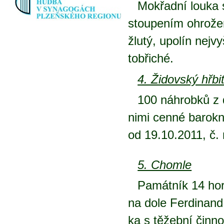
Mokřad­ní lou­ka s
stou­pe­ním ohro­že­n
žlu­tý, upo­lín nej­vy
to­bři­ché.
4. Ži­dov­ský hřbi­
100 ná­hrob­ků z do
ni­mi cen­né ba­rok­n
od 19.10.2011, č.
5. Chomle
Pa­mát­ník 14 hor­n
na do­le Fer­di­nand.
ka s tě­žeb­ní čin­n