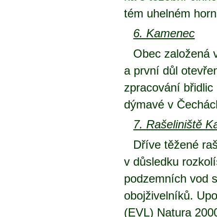
tém uhel­ném hor­nic
6. Ka­me­nec
Obec za­lo­že­ná v
a prv­ní důl ote­vř
zpra­co­vá­ní bři­d­li
dý­ma­vé v Če­chác
7. Ra­še­li­niš­tě 
Dří­ve tě­že­né ra­š
v dů­sled­ku rozko­lí
pod­zem­ních vod s v
oboj­ži­vel­ní­ků. Up
(EVL) Na­tu­ra 2000 