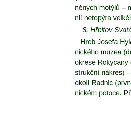
ně­ných mo­tý­lů – m
nií ne­to­pý­ra vel­ké
8. Hřbi­tov Sva­t
Hrob Jo­se­fa Hy­lá­
nic­ké­ho mu­zea (d
okre­se Roky­ca­ny (
strukč­ní ná­kres) – 
oko­lí Rad­nic (prv
nic­kém po­to­ce. Při