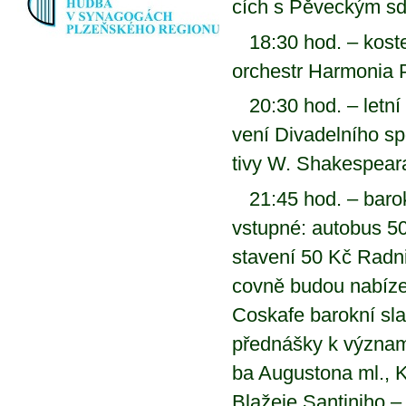
cích s Pě­vec­kým sd
18:30 hod. – kos­tel
or­chestr Har­mo­nia 
20:30 hod. – let­ní s
ve­ní Di­va­del­ní­ho
ti­vy W. Shake­spea­r
21:45 hod. – ba­rok­
vstup­né: au­to­bus 50
sta­ve­ní 50 Kč Rad­n
cov­ně bu­dou na­bí­zet
Co­ska­fe ba­rok­ní sl
před­náš­ky k vý­zna­m
ba Au­gusto­na ml., Ki­l
Bla­že­je San­ti­ni­ho 