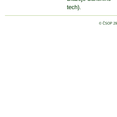
tech).
© ČSOP 29/02