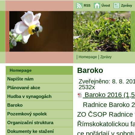
RSS
Úvod
Zprávy
Homepage
Zprávy
Baroko
Homepage
Napište nám
Zveřejněno: 8. 8. 20
2532x
Plánované akce
Baroko 2016
(1,
Hudba v synagogách
Rad­ni­ce Ba­ro­ko 
Baroko
ZO ČSOP Rad­ni­ce ve
Pozemkový spolek
Organizační struktura
Řím­sko­ka­to­lic­kou 
Dokumenty ke stažení
ce po­řá­da­jí v so­bo