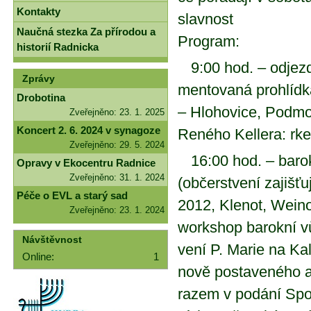
Kontakty
slav­nost
Naučná stezka Za přírodou a
Pro­gram:
historií Radnicka
9:00 hod. – od­jezd
Zprávy
men­to­va­ná pro­hlíd­
Drobotina
– Hlo­ho­vi­ce, Pod­mo
Zveřejněno: 23. 1. 2025
Koncert 2. 6. 2024 v synagoze
Re­né­ho Kelle­ra: rk
Zveřejněno: 29. 5. 2024
16:00 hod. – ba­rok­
Opravy v Ekocentru Radnice
Zveřejněno: 31. 1. 2024
(ob­čer­stve­ní za­jiš­ťu
Péče o EVL a starý sad
2012, Kle­not, Wei­no
Zveřejněno: 23. 1. 2024
workshop ba­rok­ní vů
Návštěvnost
ve­ní P. Ma­rie na Kal­v
Online:
1
no­vě po­sta­ve­né­ho 
ra­zem v po­dá­ní Spol